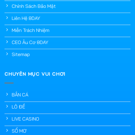
Chính Sách Bảo Mật
Liên Hệ 8DAY
Miễn Trách Nhiệm
CEO Âu Cơ 8DAY
Sitemap
CHUYÊN MỤC VUI CHƠI
BẮN CÁ
LÔ ĐỀ
LIVE CASINO
SỔ MƠ