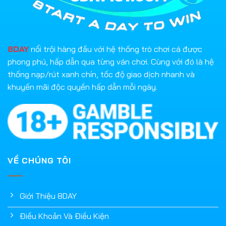
8DAY
nổi trội hàng đầu với hệ thống trò chơi cá được
phong phú, hấp dẫn qua từng ván chơi. Cùng với đó là hệ
thống nạp/rút xanh chín, tốc độ giao dịch nhanh và
khuyến mãi độc quyền hấp dẫn mỗi ngày.
VỀ CHÚNG TÔI
Giới Thiệu 8DAY
Điều Khoản Và Điều Kiện