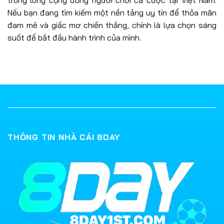
trong lòng cộng đồng người chơi cá cược tại Việt Nam.
Nếu bạn đang tìm kiếm một nền tảng uy tín để thỏa mãn
đam mê và giấc mơ chiến thắng, chính là lựa chọn sáng
suốt để bắt đầu hành trình của mình.
THÔNG TIN NHÀ CÁI 8DAY