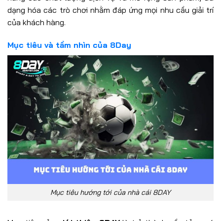
dạng hóa các trò chơi nhằm đáp ứng mọi nhu cầu giải trí
của khách hàng.
Mục tiêu và tầm nhìn của 8Day
Mục tiêu hướng tới của nhà cái 8DAY