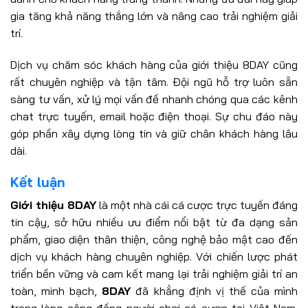
gia tăng khả năng thắng lớn và nâng cao trải nghiệm giải
trí.
Dịch vụ chăm sóc khách hàng của giới thiệu 8DAY cũng
rất chuyên nghiệp và tận tâm. Đội ngũ hỗ trợ luôn sẵn
sàng tư vấn, xử lý mọi vấn đề nhanh chóng qua các kênh
chat trực tuyến, email hoặc điện thoại. Sự chu đáo này
góp phần xây dựng lòng tin và giữ chân khách hàng lâu
dài.
Kết luận
Giới thiệu 8DAY
là một nhà cái cá cược trực tuyến đáng
tin cậy, sở hữu nhiều ưu điểm nổi bật từ đa dạng sản
phẩm, giao diện thân thiện, công nghệ bảo mật cao đến
dịch vụ khách hàng chuyên nghiệp. Với chiến lược phát
triển bền vững và cam kết mang lại trải nghiệm giải trí an
toàn, minh bạch,
8DAY
đã khẳng định vị thế của mình