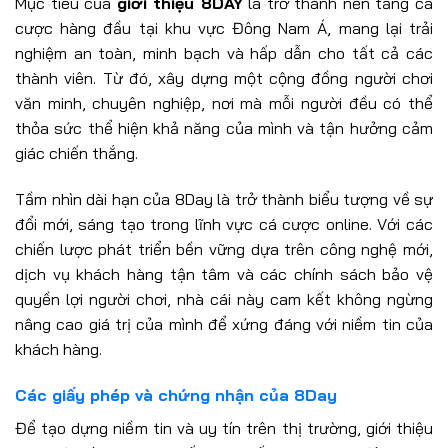
Mục tiêu của
giới thiệu 8DAY
là trở thành nền tảng cá
cược hàng đầu tại khu vực Đông Nam Á, mang lại trải
nghiệm an toàn, minh bạch và hấp dẫn cho tất cả các
thành viên. Từ đó, xây dựng một cộng đồng người chơi
văn minh, chuyên nghiệp, nơi mà mỗi người đều có thể
thỏa sức thể hiện khả năng của mình và tận hưởng cảm
giác chiến thắng.
Tầm nhìn dài hạn của 8Day là trở thành biểu tượng về sự
đổi mới, sáng tạo trong lĩnh vực cá cược online. Với các
chiến lược phát triển bền vững dựa trên công nghệ mới,
dịch vụ khách hàng tận tâm và các chính sách bảo vệ
quyền lợi người chơi, nhà cái này cam kết không ngừng
nâng cao giá trị của mình để xứng đáng với niềm tin của
khách hàng.
Các giấy phép và chứng nhận của 8Day
Để tạo dựng niềm tin và uy tín trên thị trường, giới thiệu